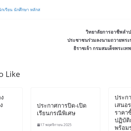
กเรียน นักศึกษา หลักส
วิทยาลัยการอาชีพลำ
ประชาชนร่วมลงนามถวายพระพ
ธิราชเจ้า กรมสมเด็จพระเท
o Like
าง
ประกา
่ง
เสนอร
ประกาศการปิด-เปิด
ราคาซื
เรียนกรณีพิเศษ
ปฏิบัต
17 พฤศจิกายน 2025
พร้อม