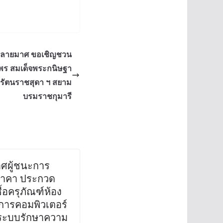
ปลายมาศ ขอเชิญชวน
ร สมเด็จพระกนิษฐา
พรัตนราชสุดา ฯ สยาม
บรมราชกุมารี
ศผู้ชนะการ
าคา ประกวด
้อครุภัณฑ์ห้อง
ิการคอมพิวเตอร์
ระบบรักษาความ