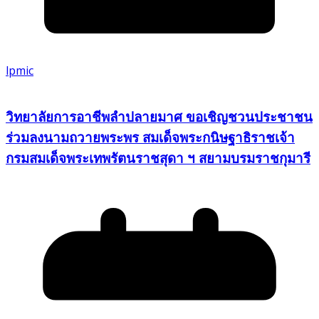
lpmic
วิทยาลัยการอาชีพลำปลายมาศ ขอเชิญชวนประชาชน
ร่วมลงนามถวายพระพร สมเด็จพระกนิษฐาธิราชเจ้า
กรมสมเด็จพระเทพรัตนราชสุดา ฯ สยามบรมราชกุมารี