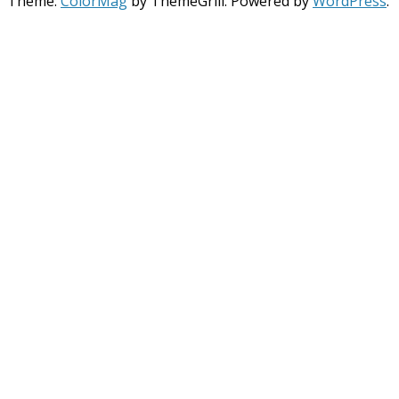
Theme:
ColorMag
by ThemeGrill. Powered by
WordPress
.