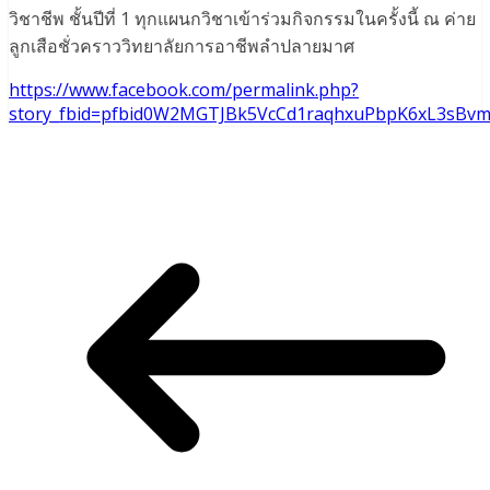
วิชาชีพ ชั้นปีที่ 1 ทุกแผนกวิชาเข้าร่วมกิจกรรมในครั้งนี้ ณ ค่าย
ลูกเสือชั่วคราววิทยาลัยการอาชีพลำปลายมาศ
https://www.facebook.com/permalink.php?
story_fbid=pfbid0W2MGTJBk5VcCd1raqhxuPbpK6xL3sBvm